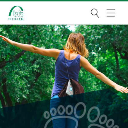
Suchen
Traumberufe
Wer wir sind
Infos
Jobs
Standorte
News Archiv